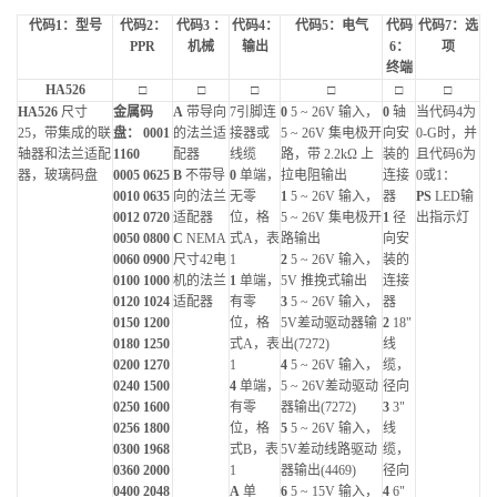
代码1：型号
代码2：
代码3 ：
代码4：
代码5：电气
代码
代码7：选
PPR
机械
输出
6：
项
终端
HA526
□
□
□
□
□
□
HA526
尺寸
金属码
A
带导向
7引脚连
0
5 ~ 26V 输入，
0
轴
当代码4为
25，带集成的联
盘： 0001
的法兰适
接器或
5 ~ 26V 集电极开
向安
0-G时，并
轴器和法兰适配
1160
配器
线缆
路，带 2.2kΩ 上
装的
且代码6为
器，玻璃码盘
0005 0625
B
不带导
0
单端，
拉电阻输出
连接
0或1：
0010 0635
向的法兰
无零
1
5 ~ 26V 输入，
器
PS
LED输
0012 0720
适配器
位，格
5 ~ 26V 集电极开
1
径
出指示灯
0050 0800
C
NEMA
式A，表
路输出
向安
0060 0900
尺寸42电
1
2
5 ~ 26V 输入，
装的
0100 1000
机的法兰
1
单端，
5V 推挽式输出
连接
0120 1024
适配器
有零
3
5 ~ 26V 输入，
器
0150 1200
位，格
5V差动驱动器输
2
18"
0180 1250
式A，表
出(7272)
线
0200 1270
1
4
5 ~ 26V 输入，
缆，
0240 1500
4
单端，
5 ~ 26V差动驱动
径向
0250 1600
有零
器输出(7272)
3
3"
0256 1800
位，格
5
5 ~ 26V 输入，
线
0300 1968
式B，表
5V差动线路驱动
缆，
0360 2000
1
器输出(4469)
径向
0400 2048
A
单
6
5 ~ 15V 输入，
4
6"