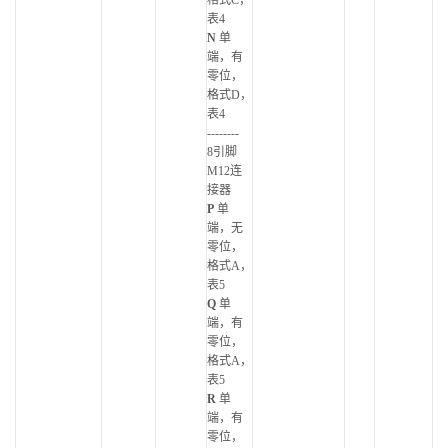
格式C，
表4
N
单
端，有
零位，
格式D，
表4
--------
8引脚
M12连
接器
P
单
端，无
零位，
格式A，
表5
Q
单
端，有
零位，
格式A，
表5
R
单
端，有
零位，