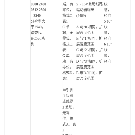
0500 2400
端，有
5 ~ 15V差动线路
线
0512 2500
零位，
驱动器输出
缆，
2540
格式C，
(4469)
径向
分辨率大
表1
--------
5
10"
于2540，
C
单
A
与“
0
”相同，扩
线
请查找
端，无
展温度范围
缆，
HC526系
零位，
B
与“
1
”相同，扩
径向
列
格式C，
展温度范围
6
15"
表1
C
与“
2
”相同，扩
线
G
单
展温度范围
缆，
端，有
D
与“
3
”相同，扩
径向
零位，
展温度范围
格式D，
E
与“
4
”相同，扩
表1
展温度范围
--------
10引脚
连接器
或线缆
2
差动，
无零
位，格
式A，表
2