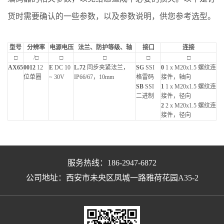
货时需要确认的一些参数，以及参数说明，供您参考选型。
型号
分辨率
电源电压
法兰、防护等级、轴
接口
连接
□
/□
□
□
□
□
AX65
0012
12
E
DC 10
L.72
同步夹紧法兰，
SG
SSI
0
1 x M20x1.5 螺纹连
位单圈
~ 30V
IP66/67，10mm
格雷码
接件，轴向
SB
SSI
1
1 x M20x1.5 螺纹连
二进制
接件，径向
2
2 x M20x1.5 螺纹连
接件，径向
服务热线：186-2947-6872
公司地址：西安市未央区凤城一路雅荷花园A35-2