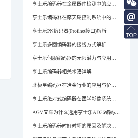
QQ
186-
亨士乐编码器在金属器件检测中的应用探讨
2947-
在线
亨士乐编码器在摩天轮控制系统中的应用
6872
咨询
亨士乐PN编码器(Profinet接口)解析
info@m
亨士乐多圈编码器的接线方式解析
contro
亨士乐伺服编码器的无限潜力与应用前景
亨士乐编码器相关术语详解
北极星编码器在冶金行业的应用与价值探析
亨士乐绝对式编码器在医学影像系统中的应用原理
AGV叉车为什么选用亨士乐AD36编码器？
亨士乐编码器时好时坏的原因及解决方法