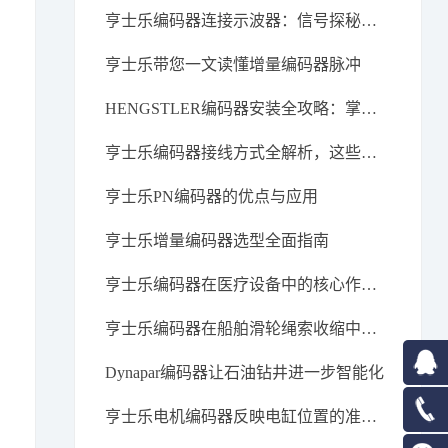
亨士乐编码器连接示波器：信号探秘之旅
亨士乐带您一文读懂增量编码器脉冲
HENGSTLER编码器安装全攻略：掌握关键步骤，开启高效运行之旅
亨士乐编码器接线方式全解析，这些要点你必须知道。
亨士乐PN编码器的优点与应用
亨士乐增量编码器选型全面指南
亨士乐编码器在医疗设备中的核心作用与应用前景
亨士乐编码器在船舶滑轮绳索收缩中的应用案例分析
Dynapar编码器让石油钻井进一步智能化
在线
亨士乐电机编码器反映电缸位置的准确性评估