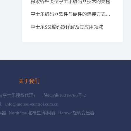
探索各种类型亨士乐编码器技术的奥秘
亨士乐编码器软件与硬件的连接方式解析
亨士乐SSI编码器详解及其应用领域
识
关于我们
gstler亨士乐授权代理)
陕ICP备16019766号-2
@motion-control.com.cn
编码器
NorthStar(北极星)编码器
Harowe旋转变压器