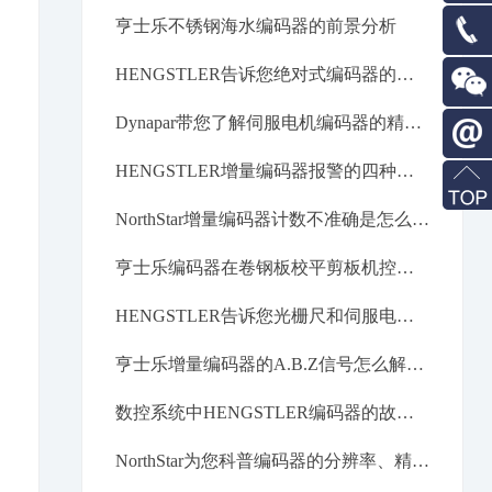
亨士乐不锈钢海水编码器的前景分析
在线
HENGSTLER告诉您绝对式编码器的回零的意义在哪里？
QQ
186-
Dynapar带您了解伺服电机编码器的精度问题
2947-
在线
HENGSTLER增量编码器报警的四种情况分析
6872
咨询
info@m
NorthStar增量编码器计数不准确是怎么回事？
contro
亨士乐编码器在卷钢板校平剪板机控制系统的应用解析
HENGSTLER告诉您光栅尺和伺服电机编码器不同步的原因？
亨士乐增量编码器的A.B.Z信号怎么解释？
数控系统中HENGSTLER编码器的故障检测
NorthStar为您科普编码器的分辨率、精度以及重复精度。